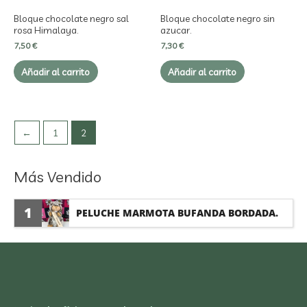
Bloque chocolate negro sal
Bloque chocolate negro sin
rosa Himalaya.
azucar.
7,50
€
7,30
€
Añadir al carrito
Añadir al carrito
←
1
2
Más Vendido
1
PELUCHE MARMOTA BUFANDA BORDADA.