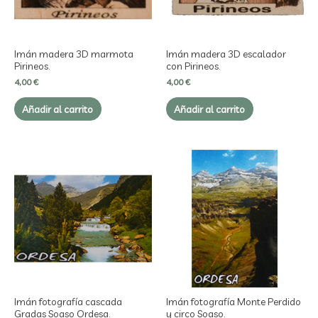
Imán madera 3D marmota
Imán madera 3D escalador
Pirineos.
con Pirineos.
4,00
€
4,00
€
Añadir al carrito
Añadir al carrito
Imán fotografía cascada
Imán fotografía Monte Perdido
Gradas Soaso Ordesa.
y circo Soaso.