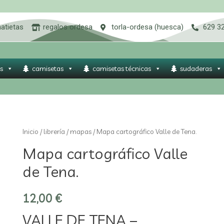
atietas
regalos ordesa
torla-ordesa (huesca)
629 3
s
camisetas
camisetas técnicas
sudaderas
Inicio
/
librería
/
mapas
/ Mapa cartográfico Valle de Tena.
Mapa cartográfico Valle
de Tena.
12,00
€
VALLE DE TENA –