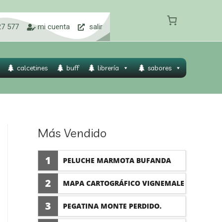
27 577
mi cuenta
salir
calcetines
buff
librería
sabores
Más Vendido
1
PELUCHE MARMOTA BUFANDA
BORDADA.
2
MAPA CARTOGRÁFICO VIGNEMALE
- VALLE DE BUJARUELO.
3
PEGATINA MONTE PERDIDO.