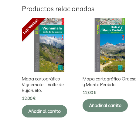
Productos relacionados
top ventas
Mapa cartográfico
Mapa cartográfico Ordes
Vignemale – Valle de
y Monte Perdido.
Bujaruelo.
12,00
€
12,00
€
Añadir al carrito
Añadir al carrito