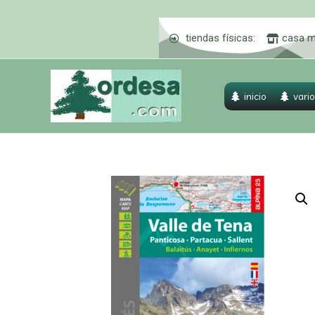
tiendas físicas:
casa m
inicio
vario